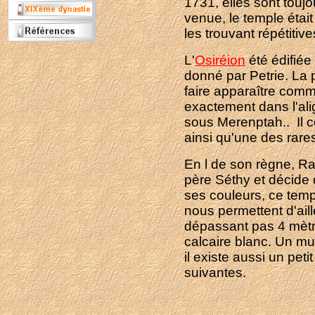
1731, elles sont touj
venue, le temple était
les trouvant répétiti
L'
Osiréion
été édifiée
donné par Petrie. La p
faire apparaître comm
exactement dans l'ali
sous Merenptah.. Il c
ainsi qu'une des rare
En l de son règne, Ram
père Séthy et décide 
ses couleurs, ce temp
nous permettent d'aill
dépassant pas 4 mètr
calcaire blanc. Un mu
il existe aussi un pet
suivantes.