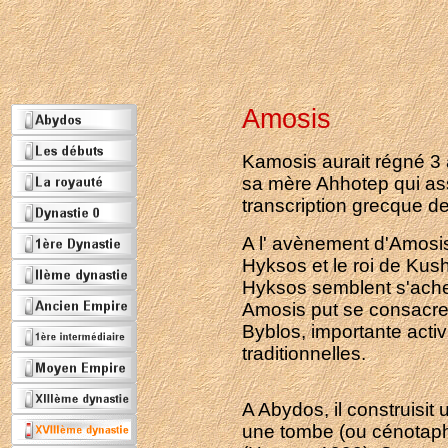
Amosis
Kamosis aurait régné 3 
sa mère Ahhotep qui ass
transcription grecque d
A l' avènement d'Amosis,
Hyksos et le roi de Kus
Hyksos semblent s'ache
Amosis put se consacrer
Byblos, importante activ
traditionnelles.
A Abydos, il construisit
une tombe (ou cénotaphe)