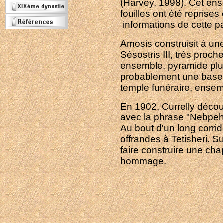
(Harvey, 1998). Cet ens
fouilles ont été reprise
informations de cette pa
Amosis construisit à u
Sésostris III, très proc
ensemble, pyramide plus 
probablement une base de
temple funéraire, ensemb
En 1902, Currelly découv
avec la phrase "Nebpeht
Au bout d'un long corrid
offrandes à Tetisheri. S
faire construire une ch
hommage.