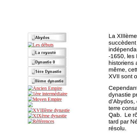
La XIIIème
succèdent 
indépendan
-1650, les
historiens
même, cette
XVII sont 
Cependant 
dynastie p
d'Abydos, 
terre cons
Qab. Le rôl
tard par N
résolu.