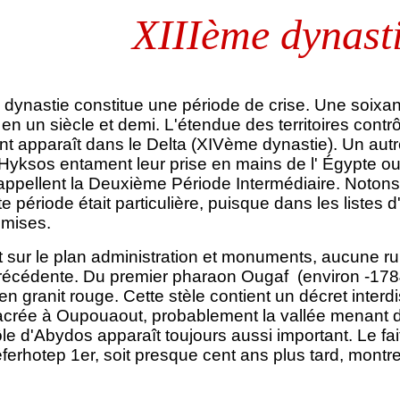
XIIIème dynast
 dynastie constitue une période de crise. Une soixa
en un siècle et demi. L'étendue des territoires contr
t apparaît dans le Delta (XIVème dynastie). Un autre
 Hyksos entament leur prise en mains de l' Égypte ou
 appellent la Deuxième Période Intermédiaire. Notons
 période était particulière, puisque dans les listes d
omises.
sur le plan administration et monuments, aucune rup
récédente. Du premier pharaon Ougaf (environ -1784
en granit rouge. Cette stèle contient un décret inter
acrée à Oupouaout, probablement la vallée menant d
e d'Abydos apparaît toujours aussi important. Le fait
éferhotep 1er, soit presque cent ans plus tard, montr