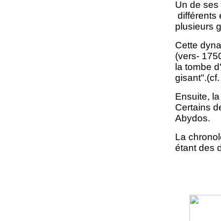
Un de ses 
différents
plusieurs 
Cette dyna
(vers- 175
la tombe d'
gisant".(c
Ensuite, l
Certains d
Abydos.
La chronolo
étant des d