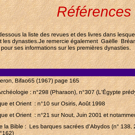
Références
-dessous la liste des revues et des livres dans lesque
et les dynasties.Je remercie également Gaëlle Br
pour ses informations sur les premières dynasties.
eron, Bifao65 (1967) page 165
Archéologie : n°298 (Pharaon), n°307 (L'Égypte préd
que et Orient : n°10 sur Osiris, Août 1998
que et Orient : n°21 sur Nout, Juin 2001 et notamment
 la Bible : Les barques sacrées d'Abydos (n° 138, 
°162)