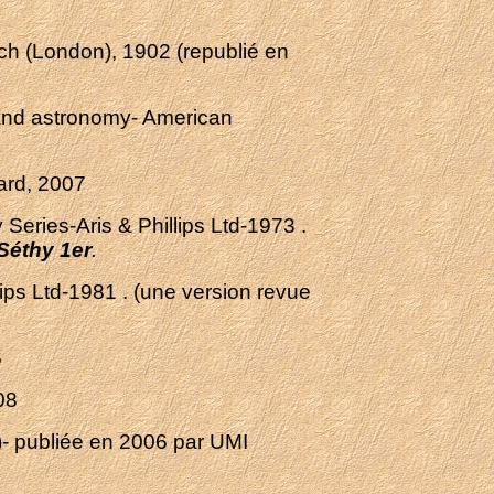
itch (London), 1902 (republié en
s,and astronomy- American
yard, 2007
Series-Aris & Phillips Ltd-1973 .
Séthy 1er
.
lips Ltd-1981 . (une version revue
6
08
)- publiée en 2006 par UMI