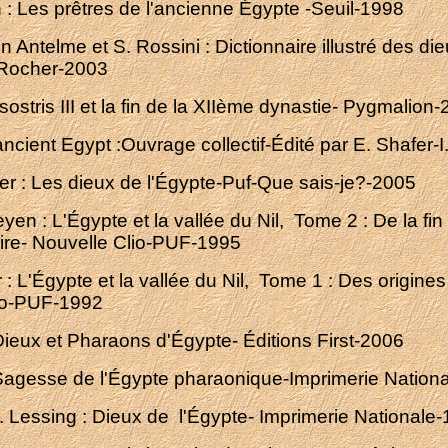
: Les prêtres de l'ancienne Égypte -Seuil-1998
Antelme et S. Rossini : Dictionnaire illustré des di
 Rocher-2003
ésostris III et la fin de la XIIème dynastie- Pygmalion
ncient Egypt :Ouvrage collectif-Édité par E. Shafer-I
er : Les dieux de l'Égypte-Puf-Que sais-je?-2005
yen : L'Égypte et la vallée du Nil, Tome 2 : De la fin
re- Nouvelle Clio-PUF-1995
r : L'Égypte et la vallée du Nil, Tome 1 : Des origines
io-PUF-1992
Dieux et Pharaons d'Égypte- Éditions First-2006
 Sagesse de l'Égypte pharaonique-Imprimerie Nation
. Lessing : Dieux de l'Égypte- Imprimerie Nationale