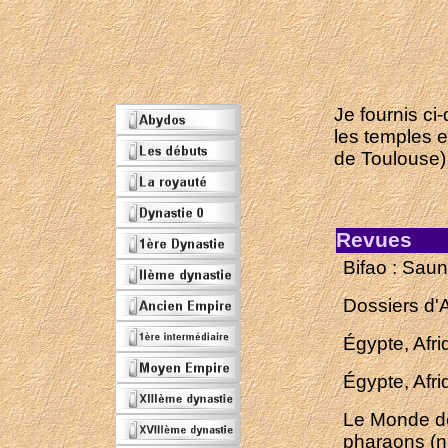
Je fournis ci
les temples 
de Toulouse) 
Revues
Bifao :
Saun
Dossiers d'
Égypte, Afri
Égypte, Afri
Le Monde de
pharaons (n