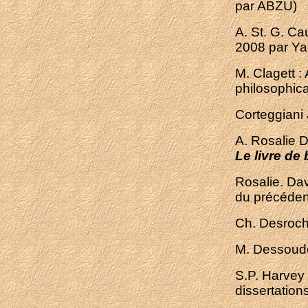
par ABZU)
A. St. G. Ca
2008 par Ya
M. Clagett :
philosophica
Corteggiani 
A. Rosalie D
Le livre de
Rosalie. Dav
du précéden
Ch. Desroch
M. Dessoude
S.P. Harvey
dissertation