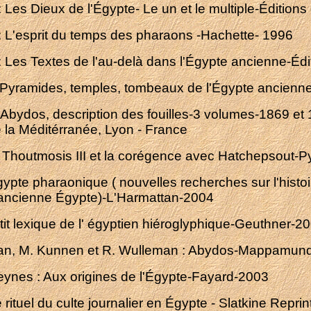
 Les Dieux de l'Égypte- Le un et le multiple-Éditio
: L'esprit du temps des pharaons -Hachette- 1996
: Les Textes de l'au-delà dans l'Égypte ancienne-Éd
 Pyramides, temples, tombeaux de l'Égypte ancienn
: Abydos, description des fouilles-3 volumes-1869 
de la Méditérranée, Lyon - France
 : Thoutmosis III et la corégence avec Hatchepsout-
ypte pharaonique ( nouvelles recherches sur l'histoi
l'ancienne Égypte)-L'Harmattan-2004
it lexique de l' égyptien hiéroglyphique-Geuthner-2
ian, M. Kunnen et R. Wulleman : Abydos-Mappamun
eynes : Aux origines de l'Égypte-Fayard-2003
e rituel du culte journalier en Égypte - Slatkine Repri