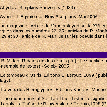
'Abydos : Simpkins Souvenirs (1989)
 Avenir : L'Egypte des Rois Scorpions, Mai 2006
n magazine : Article de Vandersleyen sur la XVIIème
corpion dans les numéros 22, 25 ; articles de R. Mon
29 et 30 ; article de N. Manlius sur les boeufs dans
et B. Midant-Reynes (textes réunis par) : Le sacrific
 ensemble de textes) - Soleb- 2005
Le tombeau d'Osiris, Éditions E. Leroux, 1899 ( pub
logy).
 : La voix des Hiéroglyphes, Éditions Khéops, Musée
 The monuments of Seti I and their historical significa
al analysis.,Thèse de l'Université de Toronto,1998 (