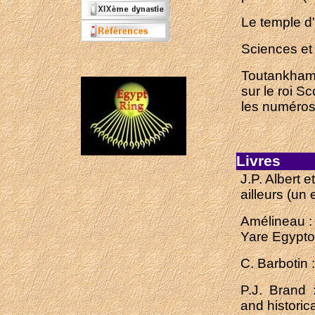
Le temple d
Sciences et
Toutankhamo
sur le roi S
les numéros 
Livres
J.P. Albert 
ailleurs (un
Amélineau : 
Yare Egypto
C. Barbotin
P.J. Brand :
and historic