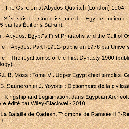
y : The Osireion at Abydos-Quaritch (London)-1904
: Sésostris 1er-Connaissance de l'Égypte ancienne
 par les Éditions Safran).
r : Abydos, Egypt''s First Pharaohs and the Cult of
rie : Abydos, Part I-1902- publié en 1978 par Univers
rie : The royal tombs of the First Dynasty-1900 (pu
logy).
R.L.B. Moss : Tome VI, Upper Egypt chief temples, Grif
S. Sauneron et J. Yoyotte : Dictionnaire de la civili
: Kingship and Legitimation, dans Egyptian Archeolo
vre édité par Wiley-Blackwell- 2010
 La Bataille de Qadesh, Triomphe de Ramsès II ?-Re
09