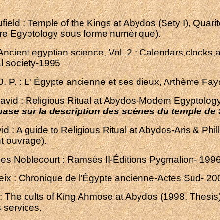
ufield : Temple of the Kings at Abydos (Sety I), Quar
re Egyptology sous forme numérique).
 Ancient egyptian science, Vol. 2 : Calendars,clock
l society-1995
J. P. : L' Égypte ancienne et ses dieux, Arthème Fa
avid : Religious Ritual at Abydos-Modern Egyptology 
 base sur la description des scènes du temple de 
id : A guide to Religious Ritual at Abydos-Aris & Phil
t ouvrage).
es Noblecourt : Ramsès II-Éditions Pygmalion- 199
ix : Chronique de l'Égypte ancienne-Actes Sud- 20
 : The cults of King Ahmose at Abydos (1998, Thesis
s services.