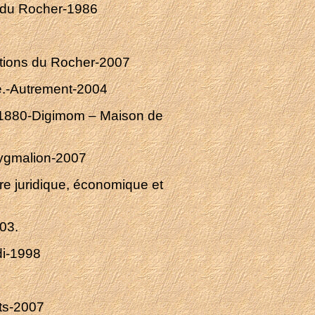
ns du Rocher-1986
itions du Rocher-2007
e.-Autrement-2004
et 1880-Digimom – Maison de
Pygmalion-2007
re juridique, économique et
003.
di-1998
nts-2007