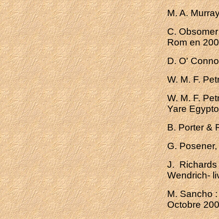
M. A. Murra
C. Obsomer 
Rom en 2005
D. O' Conno
W. M. F. Pet
W. M. F. Pet
Yare Egypto
B. Porter & 
G. Posener, 
J. Richards 
Wendrich- li
M. Sancho :
Octobre 20