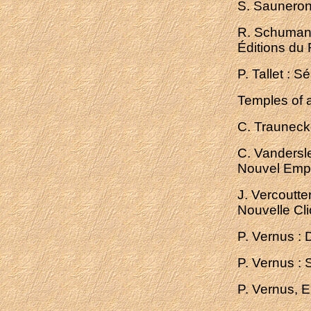
S. Sauneron 
R. Schumann 
Éditions du
P. Tallet : S
Temples of a
C. Trauneck
C. Vandersle
Nouvel Empi
J. Vercoutte
Nouvelle Cl
P. Vernus : 
P. Vernus :
P. Vernus, E