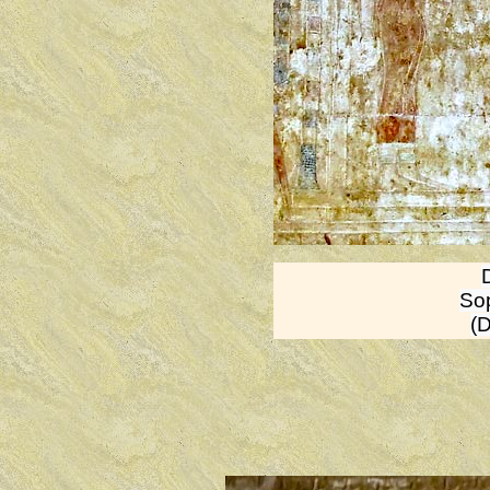
Sop
(D