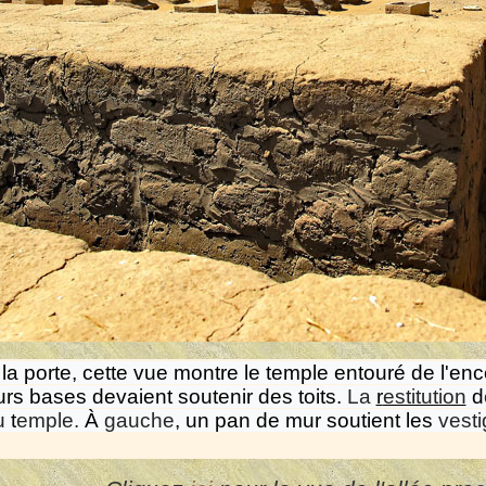
 la porte, cette vue montre le temple entouré de l'e
urs bases devaient soutenir des toits.
La
r
estitution
d
u
t
emple.
À
gauche
, un pan de mur soutient les
vest