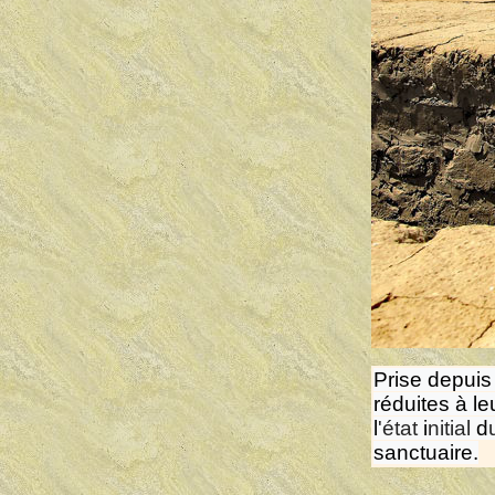
Prise depuis
réduites à le
l
'état
i
nitial
d
sanctuaire.