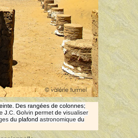
nceinte. Des rangées de colonnes;
e
J
.C.
G
olvin
p
ermet
d
e
v
isualiser
iges
du plafond
astronomique
du