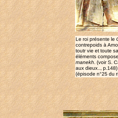
Le roi présente le
contrepoids à Amo
toutr vie et toute 
éléments composen
manekh
. (voir S. 
aux dieux.., p.148)
(épisode n°25 du ri