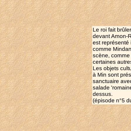
Le roi fait brûl
devant Amon-R
est représenté 
comme Mindans
scène, comme
certaines autr
Les objets cult
à Min sont prés
sanctuaire av
salade 'romain
dessus.
(épisode n°5 du 