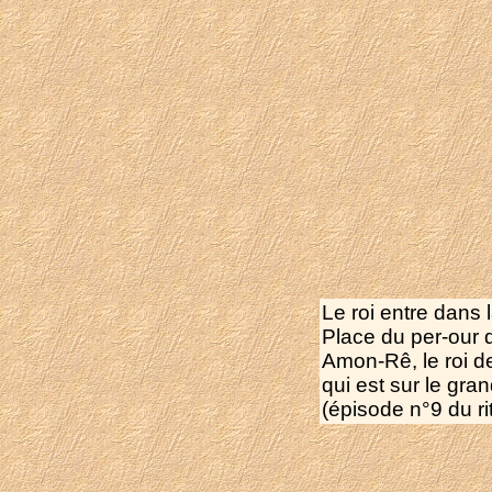
Le roi entre dans
Place du per-our 
Amon-Rê, le roi d
qui est sur le gran
(épisode n°9 du ri