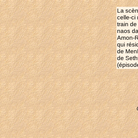
La scèn
celle-ci
train de
naos da
Amon-Rê
qui rés
de MenM
de Seth
(épisode