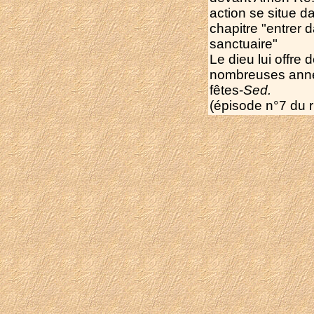
action se situe d
chapitre "entrer 
sanctuaire"
Le dieu lui offre d
nombreuses ann
fêtes-
Sed.
(épisode n°7 du ri