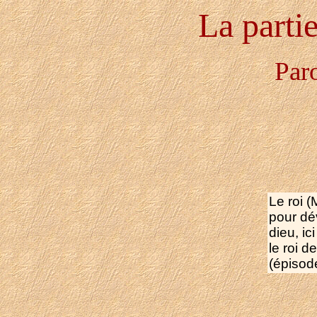
La parti
Paro
Le roi 
pour dév
dieu, ic
le roi d
(épisode