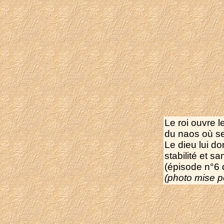
Le roi ouvre 
du naos où se
Le dieu lui do
stabilité et sa
(épisode n°6 d
(photo mise p