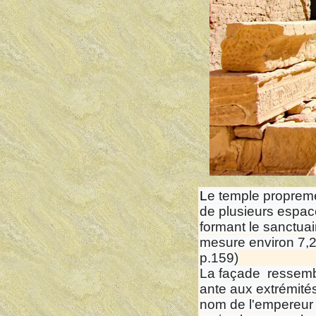
L
e temple propremen
de plusieurs espace
formant le sanctuai
mesure environ 7,2
p.159)
La façade ressemb
ante aux extrémités
nom de l'empereur 