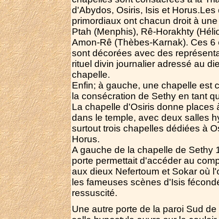
d'Abydos, Osiris, Isis et Horus.Les
primordiaux ont chacun droit à une 
Ptah (Menphis), Rê-Horakhty (Hélio
Amon-Rê (Thèbes-Karnak). Ces 6 
sont décorées avec des représenta
rituel divin journalier adressé au di
chapelle.
Enfin; à gauche, une chapelle est 
la consécration de Sethy en tant qu
La chapelle d'Osiris donne places 
dans le temple, avec deux salles h
surtout trois chapelles dédiées à Osi
Horus.
A gauche de la chapelle de Sethy 
porte permettait d'accéder au com
aux dieux Nefertoum et Sokar où l'
les fameuses scènes d'Isis fécondé
ressuscité.
Une autre porte de la paroi Sud de