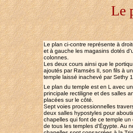
Le 
Le plan ci-contre représente à droit
et à gauche les magasins dotés d'
colonnes.
Les deux cours ainsi que le portiqu
ajoutés par Ramsès II, son fils à u
temple laissé inachevé par Sethy 1
Le plan du temple est en L avec un
principale rectiligne et des salles 
placées sur le côté.
Sept voies processionnelles traver
deux salles hypostyles pour abouti
chapelles qui font de ce temple u
de tous les temples d'Égypte. Au no
chapelles sont consacrées à la Tri