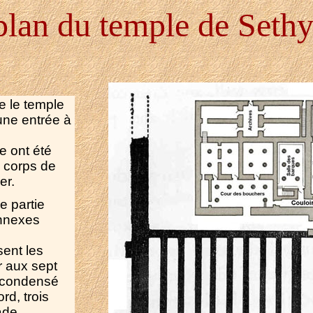
plan du temple de Sethy
e le temple
une entrée à
e ont été
n corps de
er.
e partie
annexes
sent les
r aux sept
n condensé
rd, trois
ade