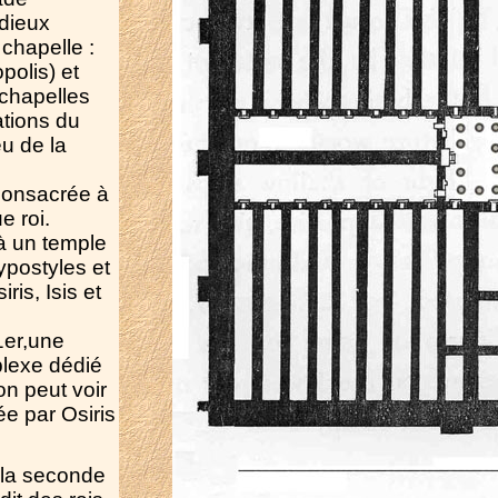
 dieux
chapelle :
polis) et
chapelles
tions du
eu de la
consacrée à
e roi.
à un temple
ypostyles et
ris, Isis et
1er,une
plexe dédié
on peut voir
e par Osiris
 la seconde