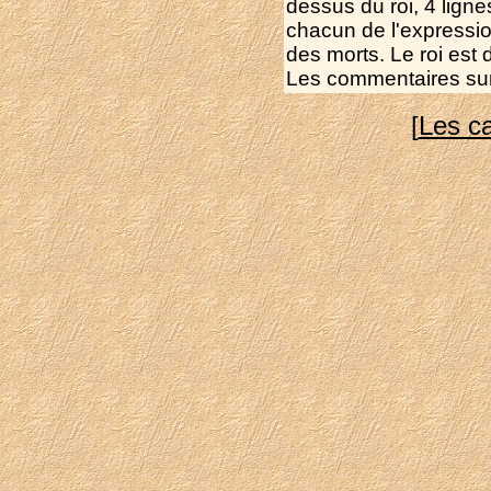
dessus du roi, 4 lign
chacun de l'expressio
des morts. Le roi est 
Les commentaires sur 
[
Les c